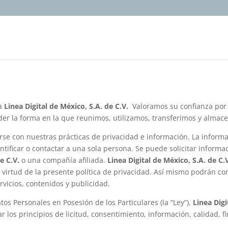
ra
Linea Digital de México, S.A. de C.V.
Valoramos su confianza por 
r la forma en la que reunimos, utilizamos, transferimos y almac
se con nuestras prácticas de privacidad e información. La informa
ntificar o contactar a una sola persona. Se puede solicitar infor
e C.V.
o una compañía afiliada.
Linea Digital de México, S.A. de C.
en virtud de la presente política de privacidad. Así mismo podrán c
vicios, contenidos y publicidad.
os Personales en Posesión de los Particulares (la “Ley”),
Linea Digi
r los principios de licitud, consentimiento, información, calidad, f