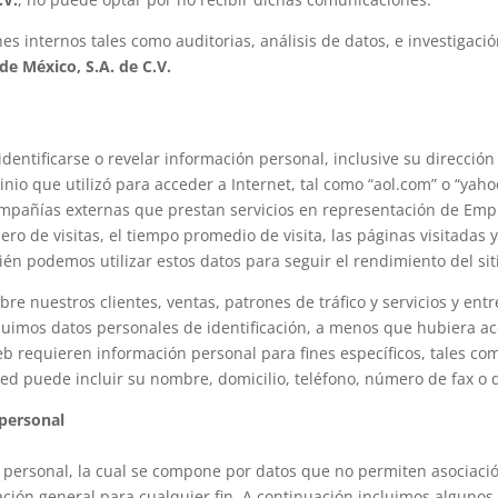
s internos tales como auditorias, análisis de datos, e investigació
 de México, S.A. de C.V.
dentificarse o revelar información personal, inclusive su dirección
io que utilizó para acceder a Internet, tal como “aol.com” o “yahoo
ompañías externas que prestan servicios en representación de Em
ero de visitas, el tiempo promedio de visita, las páginas visitadas 
n podemos utilizar estos datos para seguir el rendimiento del sitio
bre nuestros clientes, ventas, patrones de tráfico y servicios y en
ncluimos datos personales de identificación, a menos que hubiera a
b requieren información personal para fines específicos, tales c
ted puede incluir su nombre, domicilio, teléfono, número de fax o d
 personal
personal, la cual se compone por datos que no permiten asociaci
formación general para cualquier fin. A continuación incluimos algu