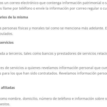
os un correo electrónico que contenga información patrimonial o s
os llame por teléfono o envíe la información por correo regular o c
arios de la misma
s personas físicas y morales tal como se menciona más adelante. Es
ipulados.
servicios
a a terceros, tales como bancos y prestadores de servicios relaci
res de servicios a quienes revelamos información personal que cum
es para los que han sido contratados. Revelamos información person
afiliadas
 como nombre, domicilio, número de teléfono e información sobre o
uestos.