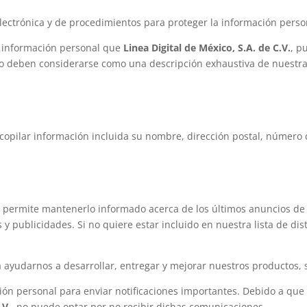
ectrónica y de procedimientos para proteger la información perso
e información personal que
Linea Digital de México, S.A. de C.V.
, p
o deben considerarse como una descripción exhaustiva de nuestras
copilar información incluida su nombre, dirección postal, número d
 permite mantenerlo informado acerca de los últimos anuncios de
 y publicidades. Si no quiere estar incluido en nuestra lista de di
ayudarnos a desarrollar, entregar y mejorar nuestros productos, s
ón personal para enviar notificaciones importantes. Debido a que
.V.
, no puede optar por no recibir dichas comunicaciones.