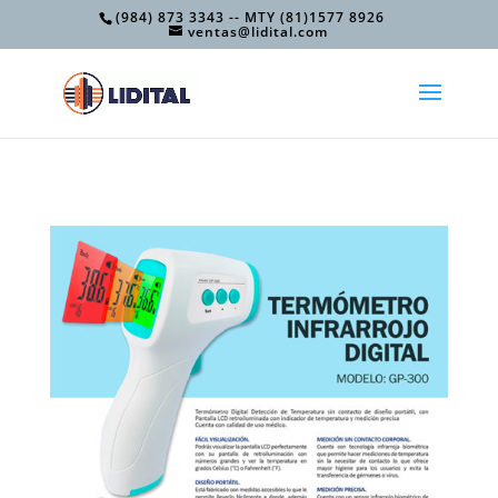
(984) 873 3343 -- MTY (81)1577 8926
ventas@lidital.com