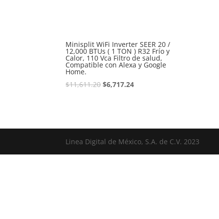
Minisplit WiFi Inverter SEER 20 /
12,000 BTUs ( 1 TON ) R32 Frío y
Calor, 110 Vca Filtro de salud,
Compatible con Alexa y Google
Home.
$
11,611.20
$
6,717.24
Linea Digital de México, S.A. de C.V. 2023