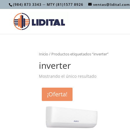
(984) 873 3343 -- MTY (81)1577 8926
ventas@lidital.com
Inicio
/ Productos etiquetados “inverter”
inverter
Mostrando el único resultado
¡Oferta!